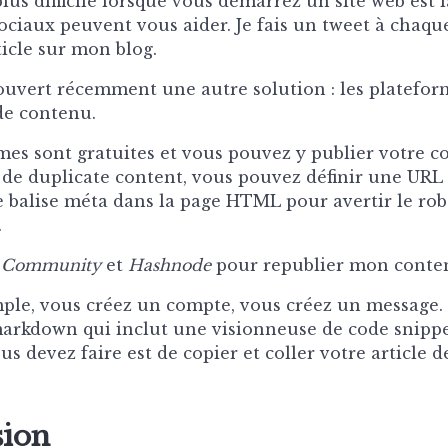
plus difficile lorsque vous démarrez un site web est la
ociaux peuvent vous aider. Je fais un tweet à chaque
ticle sur mon blog.
couvert récemment une autre solution : les platefor
de contenu.
mes sont gratuites et vous pouvez y publier votre c
de duplicate content, vous pouvez définir une URL
ne balise méta dans la page HTML pour avertir le rob
.
 Community
et
Hashnode
pour republier mon conte
imple, vous créez un compte, vous créez un message.
arkdown qui inclut une visionneuse de code snippe
s devez faire est de copier et coller votre article d
sion