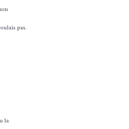
 mon
voulais pas.
u la