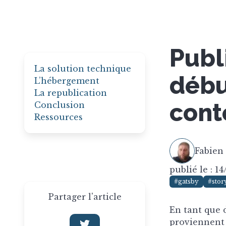
Publ
La solution technique
débu
L’hébergement
La republication
cont
Conclusion
Ressources
Fabien
publié le : 1
#gatsby
#stor
Partager l'article
En tant que 
proviennent d