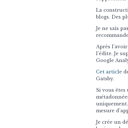
La constructi
blogs. Des pl
Je ne sais pa
recommande d’
Après l’avoir
l’édite. Je s
Google Analyt
Cet article
de
Gatsby.
Si vous êtes 
métadonnées 
uniquement. 
mesure d’app
Je crée un dé