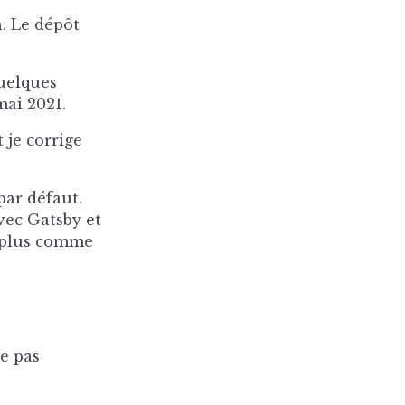
n. Le dépôt
quelques
mai 2021.
 je corrige
par défaut.
vec Gatsby et
r plus comme
te pas