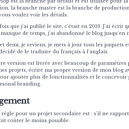
lop est la branche par défaut et est utilisée pour la
tion, la branche master est la branche de productio
 vous voulez voir les détails.
is que j’ai publié le site, c’était en 2019. J’ai écrit 
ar manque de temps, j’ai abandonné le blog jusqu’en 
t demi, je reviens, je mets à jour tous les paquets et
i décidé de le traduire du français à l’anglais.
re version est livrée avec beaucoup de paramètres 
mes projets, écrire ma propre version de mon blog a
pour ajouter plus de fonctionnalités et le concevoi
ersonal branding.
rgement
règle pour un projet secondaire est : s’il ne rappor
doit coûter le moins possible.