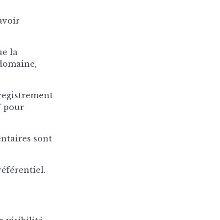
avoir
ue la
 domaine,
registrement
T pour
ntaires sont
éférentiel.