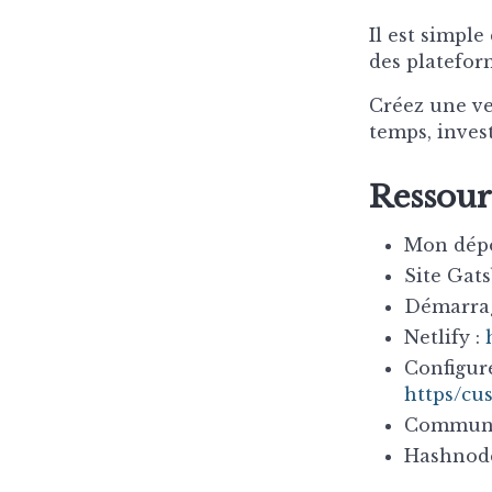
Il est simple
des platefor
Créez une ve
temps, inves
Ressour
Mon dépô
Site Gats
Démarrag
Netlify :
Configur
https/cu
Communa
Hashnod