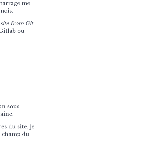
émarrage me
mois.
site from Git
Gitlab ou
un sous-
aine.
s du site, je
le champ du