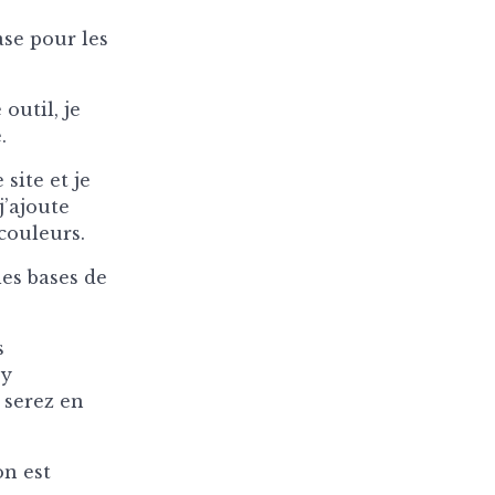
ase pour les
outil, je
.
 site et je
j’ajoute
couleurs.
es bases de
s
by
 serez en
on est