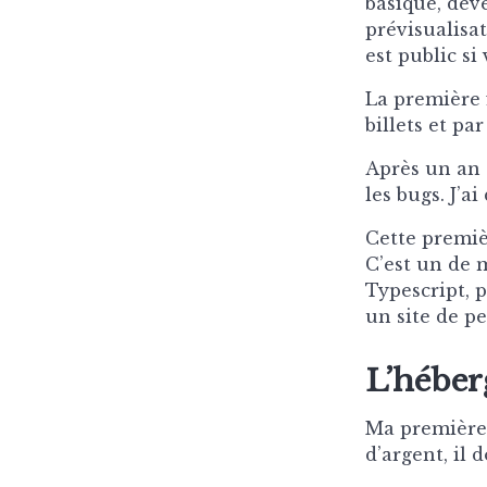
basique, deve
prévisualisa
est public si
La première fo
billets et p
Après un an e
les bugs. J’a
Cette premiè
C’est un de 
Typescript, 
un site de p
L’hébe
Ma première 
d’argent, il 