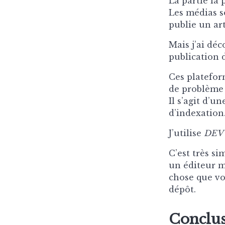
La partie la 
Les médias s
publie un ar
Mais j’ai dé
publication 
Ces platefor
de problème 
Il s’agit d’u
d’indexation
J’utilise
DEV
C’est très s
un éditeur m
chose que vou
dépôt.
Conclu