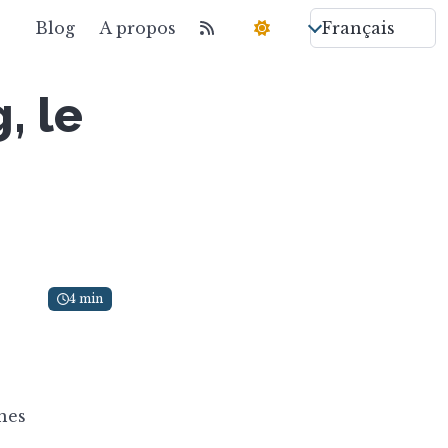
Blog
A propos
, le
4 min
nes