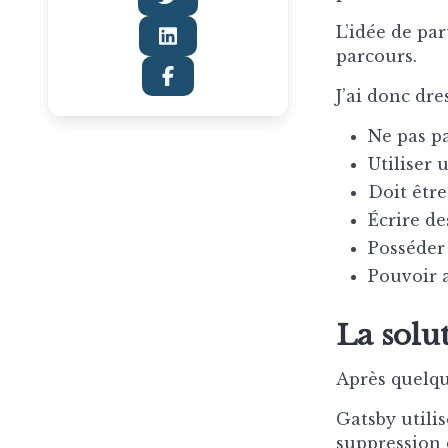
L’idée de pa
parcours.
J’ai donc dre
Ne pas pa
Utiliser 
Doit être
Écrire de
Posséder
Pouvoir a
La solu
Après quelque
Gatsby utilis
suppression d