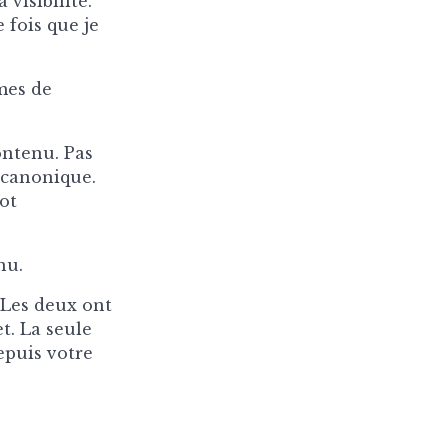
 visibilité.
 fois que je
mes de
ontenu. Pas
 canonique.
ot
nu.
 Les deux ont
t. La seule
epuis votre