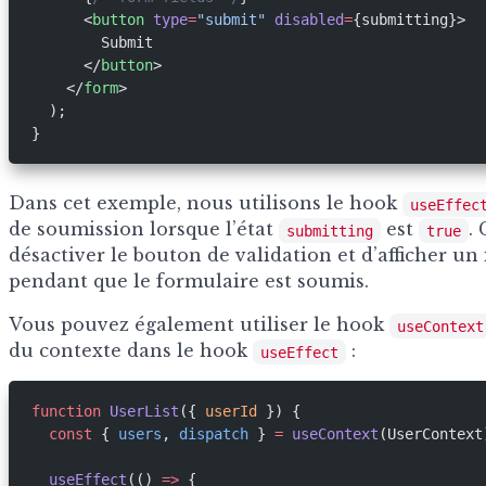
      <
button
 type
=
"submit"
 disabled
=
{submitting}>
        Submit
      </
button
>
    </
form
>
  );
}
Dans cet exemple, nous utilisons le hook
useEffec
de soumission lorsque l’état
est
.
submitting
true
désactiver le bouton de validation et d’afficher u
pendant que le formulaire est soumis.
Vous pouvez également utiliser le hook
useContext
du contexte dans le hook
:
useEffect
function
 UserList
({ 
userId
 }) {
  const
 { 
users
, 
dispatch
 } 
=
 useContext
(UserContext
  useEffect
(() 
=>
 {