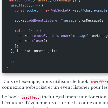
function
 Chat
({ 
userId
, 
onMessage
 }) {
  useEffect
(() 
=>
 {
    const
 socket
 =
 new
 WebSocket
(
`wss://chat.example
    socket.
addEventListener
(
"message"
, onMessage);
    return
 () 
=>
 {
      socket.
removeEventListener
(
"message"
, onMessag
      socket.
close
();
    };
  }, [userId, onMessage]);
  // ...
}
Dans cet exemple, nous utilisons le hook
useEffec
connexion websocket et un event listener pour les
Le hook
inclut également une fonction
useEffect
l’écouteur d’événements et ferme la connexion au