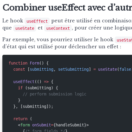
Combiner useEffect avec d’aut
Le hook
peut être utilisé en combinaison
useEffect
que
et
, pour créer une logiqu
useState
useContext
Par exemple, vous pourriez utiliser le hook
useSta
d’état qui est utilisé pour déclencher un effet :
function
 Form
() {
  const
 [
submitting
, 
setSubmitting
] 
=
 useState
(
false
  useEffect
(() 
=>
 {
    if
 (submitting) {
      // perform submission logic
    }
  }, [submitting]);
  return
 (
    <
form
 onSubmit
=
{handleSubmit}>
      {
/* form fields */
}