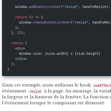
    window.
addEventListener
(
"resize"
, handleResize);
    return
 () 
=>
 {
      window.
removeEventListener
(
"resize"
, handleRes
    };
  }, []);
  return
 (
    <
div
>
      Window size: {size.width} x {size.height}
    </
div
>
  );
}
Dans cet exemple, nous utilisons le hook
useEffec
événement
à la page. Au montage, la variab
resize
la largeur et la hauteur de la fenêtre. La fonctio
l’événement lorsque le composant est démonté.