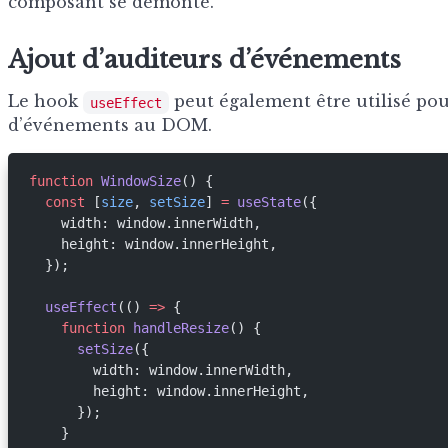
composant se démonte.
Ajout d’auditeurs d’événements
Le hook
peut également être utilisé pou
useEffect
d’événements au DOM.
function
 WindowSize
() {
  const
 [
size
, 
setSize
] 
=
 useState
({
    width: window.innerWidth,
    height: window.innerHeight,
  });
  useEffect
(() 
=>
 {
    function
 handleResize
() {
      setSize
({
        width: window.innerWidth,
        height: window.innerHeight,
      });
    }