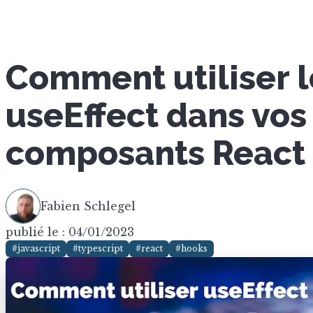
Comment utiliser 
useEffect dans vos
composants React
Fabien Schlegel
publié le : 04/01/2023
#javascript
#typescript
#react
#hooks