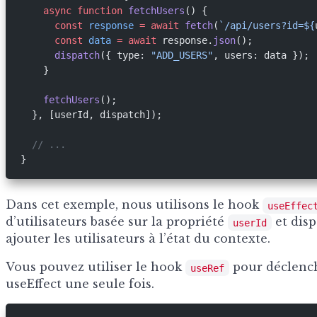
    async
 function
 fetchUsers
() {
      const
 response
 =
 await
 fetch
(
`/api/users?id=${
      const
 data
 =
 await
 response.
json
();
      dispatch
({ type: 
"ADD_USERS"
, users: data });
    }
    fetchUsers
();
  }, [userId, dispatch]);
  // ...
}
Dans cet exemple, nous utilisons le hook
useEffec
d’utilisateurs basée sur la propriété
et disp
userId
ajouter les utilisateurs à l’état du contexte.
Vous pouvez utiliser le hook
pour déclench
useRef
useEffect une seule fois.