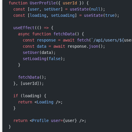
function
 UserProfile
({ 
userId
 }) {
  const
 [
user
, 
setUser
] 
=
 useState
(
null
);
  const
 [
loading
, 
setLoading
] 
=
 useState
(
true
);
  useEffect
(() 
=>
 {
    async
 function
 fetchData
() {
      const
 response
 =
 await
 fetch
(
`/api/users/${
use
      const
 data
 =
 await
 response.
json
();
      setUser
(data);
      setLoading
(
false
);
    }
    fetchData
();
  }, [userId]);
  if
 (loading) {
    return
 <
Loading
 />;
  }
  return
 <
Profile
 user
=
{user} />;
}