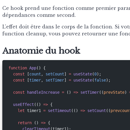
Ce hook prend une fonction comme premier param
dépendances comme second.
L’effet doit être dans le corps de la fonction. Si vo
function cleanup, vous pouvez retourner une fonc
Anatomie du hook
function
 App
() {
  const
 [
count
, 
setCount
] 
=
 useState
(
0
);
  const
 [
timer
, 
setTimer
] 
=
 useState
(
false
);
  const
 handleIncrease
 =
 () 
=>
 setTimer
((
prevState
) 
  useEffect
(() 
=>
 {
    let
 timer1 
=
 setTimeout
(() 
=>
 setCount
((
prevcoun
    return
 () 
=>
 {
      clearTimeout
(timer1);