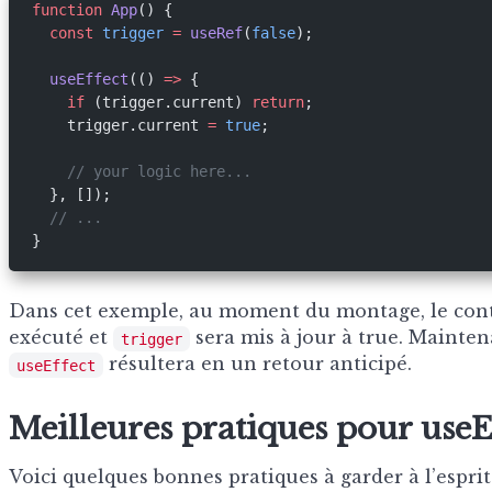
function
 App
() {
  const
 trigger
 =
 useRef
(
false
);
  useEffect
(() 
=>
 {
    if
 (trigger.current) 
return
;
    trigger.current 
=
 true
;
    // your logic here...
  }, []);
  // ...
}
Dans cet exemple, au moment du montage, le co
exécuté et
sera mis à jour à true. Mainte
trigger
résultera en un retour anticipé.
useEffect
Meilleures pratiques pour useE
Voici quelques bonnes pratiques à garder à l’esprit 